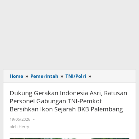
Home
»
Pemerintah
»
TNI/Polri
»
Dukung
Gerakan
Indonesia
Dukung Gerakan Indonesia Asri, Ratusan
Asri,
Personel Gabungan TNI-Pemkot
Ratusan
Bersihkan Ikon Sejarah BKB Palembang
Personel
Gabungan
19/06/2026
oleh
-
TNI-
Herry
oleh
Herry
Pemkot
Bersihkan