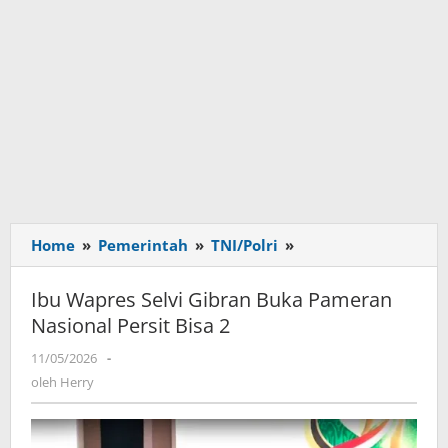
Home
»
Pemerintah
»
TNI/Polri
»
Ibu
Wapres
Selvi
Ibu Wapres Selvi Gibran Buka Pameran
Gibran
Nasional Persit Bisa 2
Buka
Pameran
11/05/2026
oleh
-
Nasional
Herry
oleh
Herry
Persit
Bisa
2