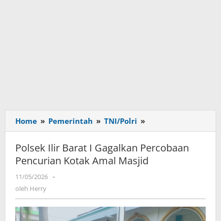
Home
»
Pemerintah
»
TNI/Polri
»
Polsek
Ilir
Barat
Polsek Ilir Barat I Gagalkan Percobaan
I
Pencurian Kotak Amal Masjid
Gagalkan
Percobaan
11/05/2026
oleh
-
Pencurian
Herry
oleh
Herry
Kotak
Amal
Masjid