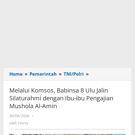
Home
»
Pemerintah
»
TNI/Polri
»
Melalui
Komsos,
Babinsa
Melalui Komsos, Babinsa 8 Ulu Jalin
8
Silaturahmi dengan Ibu-ibu Pengajian
Ulu
Mushola Al-Amin
Jalin
Silaturahmi
30/06/2026
oleh
-
dengan
Herry
oleh
Herry
Ibu-
ibu