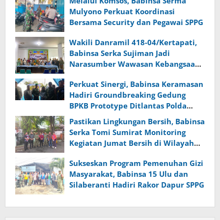
Melalui Komsos, Babinsa Serma
Mulyono Perkuat Koordinasi
Bersama Security dan Pegawai SPPG
Wakili Danramil 418-04/Kertapati,
Babinsa Serka Sujiman Jadi
Narasumber Wawasan Kebangsaan
dan Ketahanan Nasional
Perkuat Sinergi, Babinsa Keramasan
Hadiri Groundbreaking Gedung
BPKB Prototype Ditlantas Polda
Sumsel
Pastikan Lingkungan Bersih, Babinsa
Serka Tomi Sumirat Monitoring
Kegiatan Jumat Bersih di Wilayah
Binaan
Sukseskan Program Pemenuhan Gizi
Masyarakat, Babinsa 15 Ulu dan
Silaberanti Hadiri Rakor Dapur SPPG