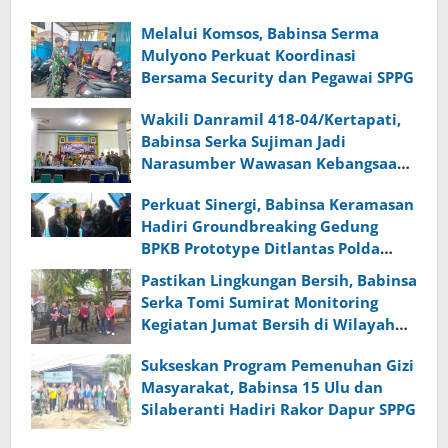
Melalui Komsos, Babinsa Serma
Mulyono Perkuat Koordinasi
Bersama Security dan Pegawai SPPG
Wakili Danramil 418-04/Kertapati,
Babinsa Serka Sujiman Jadi
Narasumber Wawasan Kebangsaan
dan Ketahanan Nasional
Perkuat Sinergi, Babinsa Keramasan
Hadiri Groundbreaking Gedung
BPKB Prototype Ditlantas Polda
Sumsel
Pastikan Lingkungan Bersih, Babinsa
Serka Tomi Sumirat Monitoring
Kegiatan Jumat Bersih di Wilayah
Binaan
Sukseskan Program Pemenuhan Gizi
Masyarakat, Babinsa 15 Ulu dan
Silaberanti Hadiri Rakor Dapur SPPG