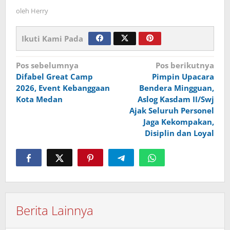
oleh
Herry
Ikuti Kami Pada
Navigasi
Pos sebelumnya
Pos berikutnya
Difabel Great Camp
Pimpin Upacara
pos
2026, Event Kebanggaan
Bendera Mingguan,
Kota Medan
Aslog Kasdam II/Swj
Ajak Seluruh Personel
Jaga Kekompakan,
Disiplin dan Loyal
Berita Lainnya