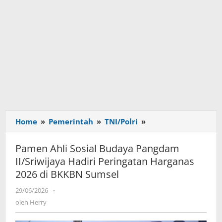
Home
»
Pemerintah
»
TNI/Polri
»
Pamen
Ahli
Sosial
Pamen Ahli Sosial Budaya Pangdam
Budaya
II/Sriwijaya Hadiri Peringatan Harganas
Pangdam
2026 di BKKBN Sumsel
II/Sriwijaya
Hadiri
29/06/2026
oleh
-
Peringatan
Herry
oleh
Herry
Harganas
2026