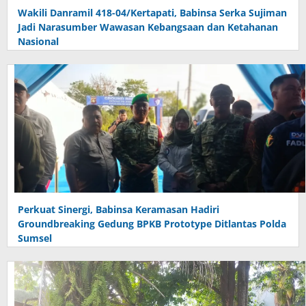
Wakili Danramil 418-04/Kertapati, Babinsa Serka Sujiman
Jadi Narasumber Wawasan Kebangsaan dan Ketahanan
Nasional
Perkuat Sinergi, Babinsa Keramasan Hadiri
Groundbreaking Gedung BPKB Prototype Ditlantas Polda
Sumsel