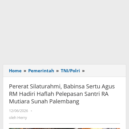
Home
»
Pemerintah
»
TNI/Polri
»
Pererat
Silaturahmi,
Babinsa
Pererat Silaturahmi, Babinsa Sertu Agus
Sertu
RM Hadiri Haflah Pelepasan Santri RA
Agus
Mutiara Sunah Palembang
RM
Hadiri
12/06/2026
oleh
-
Haflah
Herry
oleh
Herry
Pelepasan
Santri