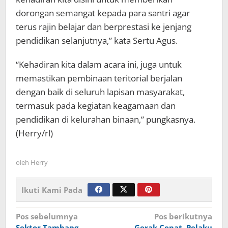
dorongan semangat kepada para santri agar
terus rajin belajar dan berprestasi ke jenjang
pendidikan selanjutnya,” kata Sertu Agus.
“Kehadiran kita dalam acara ini, juga untuk
memastikan pembinaan teritorial berjalan
dengan baik di seluruh lapisan masyarakat,
termasuk pada kegiatan keagamaan dan
pendidikan di kelurahan binaan,” pungkasnya.
(Herry/rl)
oleh
Herry
Ikuti Kami Pada
Navigasi
Pos sebelumnya
Pos berikutnya
Sektor Tambang
Gerak Cepat, Pelaku