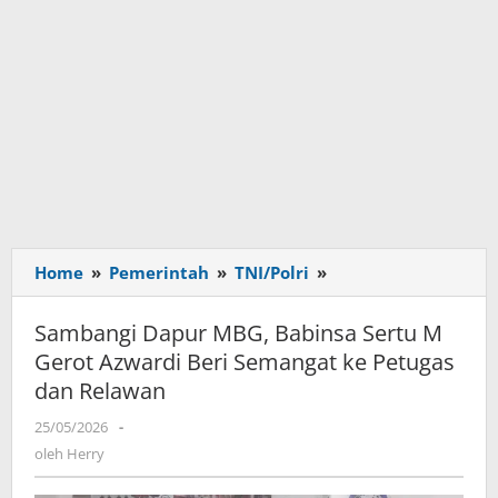
Home
»
Pemerintah
»
TNI/Polri
»
Sambangi
Dapur
MBG,
Sambangi Dapur MBG, Babinsa Sertu M
Babinsa
Gerot Azwardi Beri Semangat ke Petugas
Sertu
dan Relawan
M
Gerot
25/05/2026
oleh
-
Azwardi
Herry
oleh
Herry
Beri
Semangat