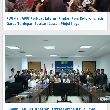
PWI dan AFPI Perkuat Literasi Pindar, Pers Didorong Jadi
Garda Terdepan Edukasi Lawan Pinjol Ilegal
Pimpin FAJI DKI, Khaeroni Target Lampaui Dua Emas