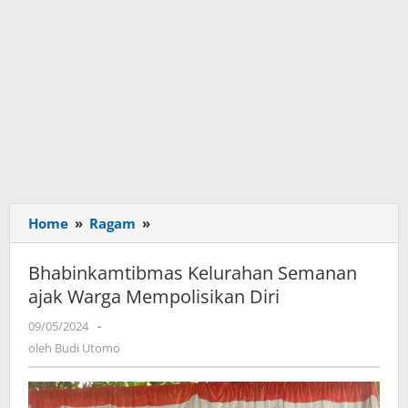
Home
»
Ragam
»
Bhabinkamtibmas
Kelurahan
Semanan
Bhabinkamtibmas Kelurahan Semanan
ajak
ajak Warga Mempolisikan Diri
Warga
Mempolisikan
09/05/2024
oleh
-
Diri
Budi
oleh
Budi Utomo
Utomo