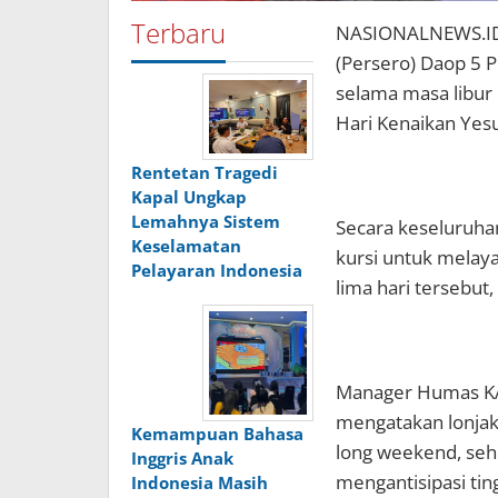
Terbaru
NASIONALNEWS.ID 
(Persero) Daop 5
selama masa libur
Hari Kenaikan Yesu
Rentetan Tragedi
Kapal Ungkap
Lemahnya Sistem
Secara keseluruha
Keselamatan
kursi untuk melay
Pelayaran Indonesia
lima hari tersebut
Manager Humas KAI
mengatakan lonjak
Kemampuan Bahasa
long weekend, se
Inggris Anak
mengantisipasi tin
Indonesia Masih