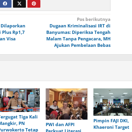
Pos berikutnya
l Dilaporkan
Dugaan Kriminalisasi IRT di
 Plus Rp1,7
Banyumas: Diperiksa Tengah
kan Visa
Malam Tanpa Pengacara, MH
Ajukan Pembelaan Bebas
Tergugat Tiga Kali
Pimpin FAJI DKI,
Mangkir, PN
PWI dan AFPI
Khaeroni Target
Purwokerto Tetap
Perkuat Literasi