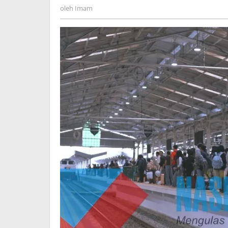
Imam
oleh
Imam
Kristus