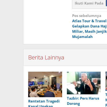
Ikuti Kami Pada
Navigasi
Pos sebelumnya
Atlas Tour & Trave
pos
Gelapkan Dana Haji
Miliar, Masih Janji
Mujamalah
Berita Lainnya
Tazbir: Pers Harus
Rentetan Tragedi
Dorong
Kapal Ungkap