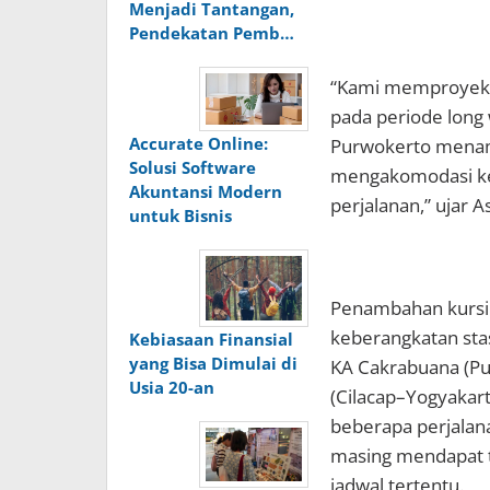
Menjadi Tantangan,
Pendekatan Pemb…
“Kami memproyeks
pada periode long 
Accurate Online:
Purwokerto menam
Solusi Software
mengakomodasi ke
Akuntansi Modern
perjalanan,” ujar As
untuk Bisnis
Penambahan kursi 
keberangkatan stas
Kebiasaan Finansial
yang Bisa Dimulai di
KA Cakrabuana (Pu
Usia 20-an
(Cilacap–Yogyakart
beberapa perjalan
masing mendapat t
jadwal tertentu.