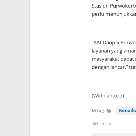
Stasiun Purwokerto
perlu menunjukkan 
“KAI Daop 5 Purw
layanan yang aman
masyarakat dapat m
dengan lancar,” tut
(Widhiantoro)
Ditag
Kenaika
oleh
Imam