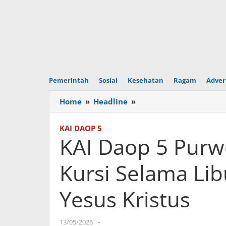
Pemerintah
Sosial
Kesehatan
Ragam
Adver
Home
»
Headline
»
KAI
Daop
5
KAI DAOP 5
Purwokerto
KAI Daop 5 Purw
Tambah
1.450
Kursi Selama Li
Kursi
Selama
Yesus Kristus
Libur
Panjang
Kenaikan
13/05/2026
oleh
-
Yesus