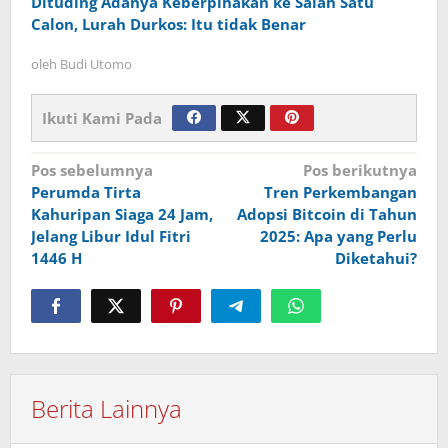
Dituding Adanya Keberpihakan ke Salah Satu
Calon, Lurah Durkos: Itu tidak Benar
oleh
Budi Utomo
Ikuti Kami Pada
Navigasi
Pos sebelumnya
Pos berikutnya
Perumda Tirta
Tren Perkembangan
pos
Kahuripan Siaga 24 Jam,
Adopsi Bitcoin di Tahun
Jelang Libur Idul Fitri
2025: Apa yang Perlu
1446 H
Diketahui?
Berita Lainnya