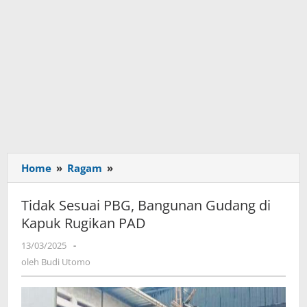
Home
»
Ragam
»
Tidak
Sesuai
PBG,
Tidak Sesuai PBG, Bangunan Gudang di
Bangunan
Kapuk Rugikan PAD
Gudang
di
13/03/2025
oleh
-
Kapuk
Budi
oleh
Budi Utomo
Utomo
Rugikan
PAD