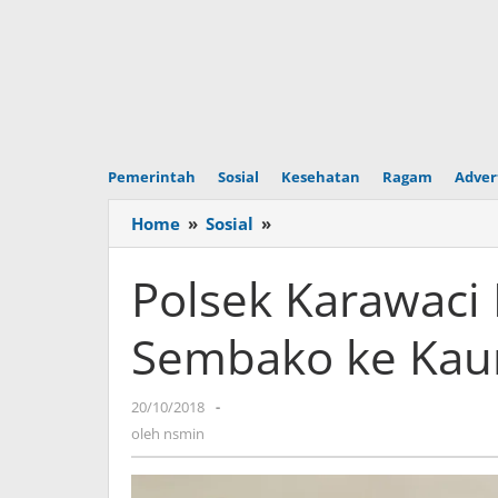
Pemerintah
Sosial
Kesehatan
Ragam
Adver
Home
»
Sosial
»
Polsek
Karawaci
Berikan
Polsek Karawaci 
100
Paket
Sembako ke Kau
Sembako
ke
Kaum
20/10/2018
oleh
-
Dhuafa
nsmin
oleh
nsmin