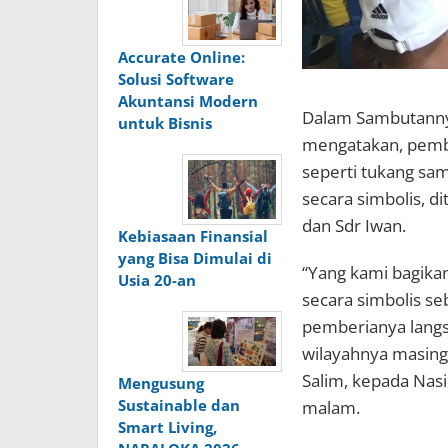
Accurate Online:
Solusi Software
Akuntansi Modern
Dalam Sambutannya
untuk Bisnis
mengatakan, pemb
seperti tukang sam
secara simbolis, di
dan Sdr Iwan.
Kebiasaan Finansial
yang Bisa Dimulai di
“Yang kami bagikan 
Usia 20-an
secara simbolis se
pemberianya langs
wilayahnya masing
Salim, kepada Nasi
Mengusung
Sustainable dan
malam.
Smart Living,