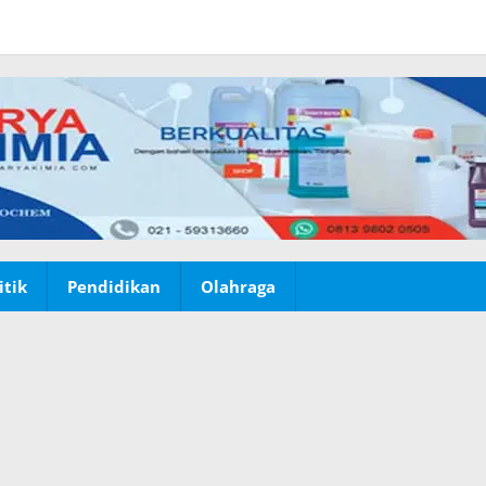
itik
Pendidikan
Olahraga