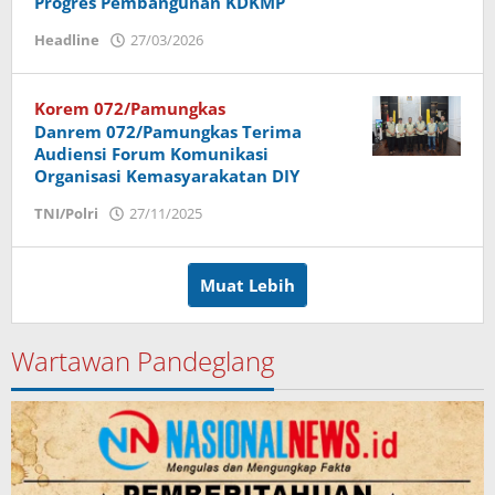
Progres Pembangunan KDKMP
Headline
27/03/2026
oleh
Imam
Korem 072/Pamungkas
Danrem 072/Pamungkas Terima
Audiensi Forum Komunikasi
Organisasi Kemasyarakatan DIY
TNI/Polri
27/11/2025
oleh
Imam
Muat Lebih
Wartawan Pandeglang