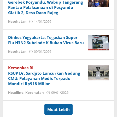
Gerebek Posyandu, Wabup Tangerang
Pantau Pelaksanaan di Posyandu
Glatik 2, Desa Daon Rajeg
Kesehatan
14/01/2026
oleh
Handoko
Dinkes Yogyakarta, Tegaskan Super
Flu H3N2 Subclade K Bukan Virus Baru
Kesehatan
09/01/2026
oleh
Handoko
Kemenkes RI
RSUP Dr. Sardjito Luncurkan Gedung
CMU: Pelayanan Medis Terpadu
Mandiri Rp918 Miliar
Headline
,
Kesehatan
09/01/2026
oleh
Imam
Muat Lebih