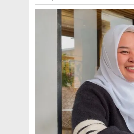
Takbir
Menggema