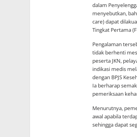
dalam Penyelengg
menyebutkan, bahw
care) dapat dilaku
Tingkat Pertama (F
Pengalaman terseb
tidak berhenti mesk
peserta JKN, pelay
indikasi medis mel
dengan BPJS Keseh
Ia berharap sema
pemeriksaan kehami
Menurutnya, peme
awal apabila terd
sehingga dapat seg