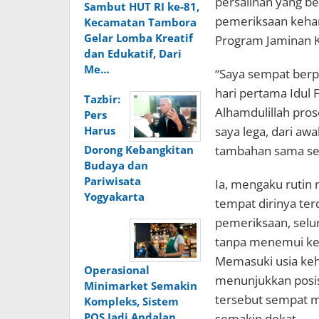
persalinan yang be
Sambut HUT RI ke-81,
pemeriksaan kehami
Kecamatan Tambora
Gelar Lomba Kreatif
Program Jaminan K
dan Edukatif, Dari
Me…
“Saya sempat berpi
hari pertama Idul 
Tazbir:
Alhamdulillah pros
Pers
saya lega, dari aw
Harus
tambahan sama seka
Dorong Kebangkitan
Budaya dan
Pariwisata
Ia, mengaku rutin
Yogyakarta
tempat dirinya ter
pemeriksaan, selu
tanpa menemui ken
Memasuki usia keh
Operasional
menunjukkan posis
Minimarket Semakin
tersebut sempat 
Kompleks, Sistem
POS Jadi Andalan
semakin dekat.