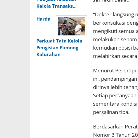
Kelola Transaks…
“Dokter langsung 
Harda
berkonsultasi denga
mengikuti semua a
melakukan senam h
Perkuat Tata Kelola
kemudian posisi ba
Pengisian Pamong
Kalurahan
melahirkan secara 
Menurut Perempuan
ini, pendampingan
dirinya lebih ten
Setiap pertanyaan 
sementara kondisi 
persalinan tiba.
Berdasarkan Perat
Nomor 3 Tahun 202