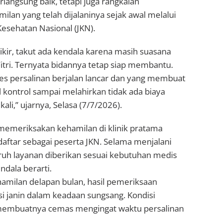
rlangsung baik, tetapi juga rangkaian
lan yang telah dijalaninya sejak awal melalui
esehatan Nasional (JKN).
kir, takut ada kendala karena masih suasana
Fitri. Ternyata bidannya tetap siap membantu.
es persalinan berjalan lancar dan yang membuat
al kontrol sampai melahirkan tidak ada biaya
li,” ujarnya, Selasa (7/7/2026).
 memeriksakan kehamilan di klinik pratama
daftar sebagai peserta JKN. Selama menjalani
ruh layanan diberikan sesuai kebutuhan medis
dala berarti.
amilan delapan bulan, hasil pemeriksaan
i janin dalam keadaan sungsang. Kondisi
membuatnya cemas mengingat waktu persalinan