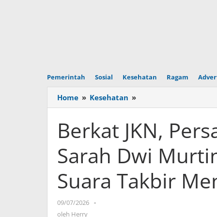
Pemerintah
Sosial
Kesehatan
Ragam
Adver
Home
»
Kesehatan
»
Berkat
JKN,
Persalinan
Berkat JKN, Per
Anak
Pertama
Sarah Dwi Murtin
Sarah
Dwi
Suara Takbir M
Murtina
Berjalan
Lancar
09/07/2026
oleh
-
Saat
Herry
oleh
Herry
Suara