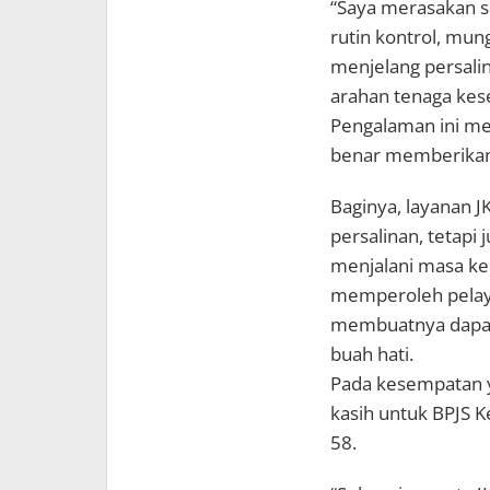
“Saya merasakan se
rutin kontrol, mun
menjelang persalin
arahan tenaga kes
Pengalaman ini me
benar memberikan 
Baginya, layanan 
persalinan, tetap
menjalani masa keh
memperoleh pelay
membuatnya dapat 
buah hati.
Pada kesempatan 
kasih untuk BPJS K
58.