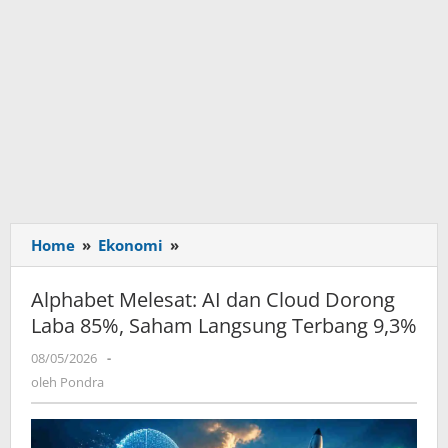
Home
»
Ekonomi
»
Alphabet
Melesat:
AI
Alphabet Melesat: AI dan Cloud Dorong
dan
Laba 85%, Saham Langsung Terbang 9,3%
Cloud
Dorong
08/05/2026
oleh
-
Laba
Pondra
oleh
Pondra
85%,
Saham
Langsung