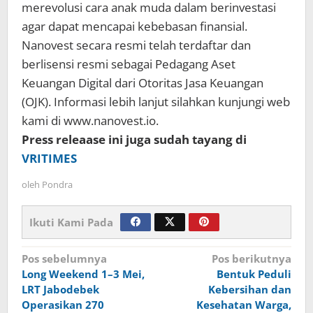
merevolusi cara anak muda dalam berinvestasi
agar dapat mencapai kebebasan finansial.
Nanovest secara resmi telah terdaftar dan
berlisensi resmi sebagai Pedagang Aset
Keuangan Digital dari Otoritas Jasa Keuangan
(OJK). Informasi lebih lanjut silahkan kunjungi web
kami di www.nanovest.io.
Press releaase ini juga sudah tayang di
VRITIMES
oleh
Pondra
Ikuti Kami Pada
Navigasi
Pos sebelumnya
Pos berikutnya
Long Weekend 1–3 Mei,
Bentuk Peduli
pos
LRT Jabodebek
Kebersihan dan
Operasikan 270
Kesehatan Warga,