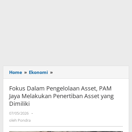
Home
»
Ekonomi
»
Fokus
Dalam
Pengelolaan
Fokus Dalam Pengelolaan Asset, PAM
Asset,
Jaya Melakukan Penertiban Asset yang
PAM
Dimiliki
Jaya
Melakukan
07/05/2026
oleh
-
Penertiban
Pondra
oleh
Pondra
Asset
yang