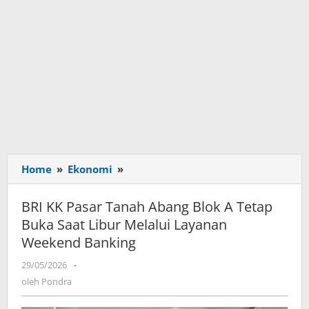
Home
»
Ekonomi
»
BRI
KK
Pasar
BRI KK Pasar Tanah Abang Blok A Tetap
Tanah
Buka Saat Libur Melalui Layanan
Abang
Weekend Banking
Blok
A
29/05/2026
oleh
-
Tetap
Pondra
oleh
Pondra
Buka
Saat