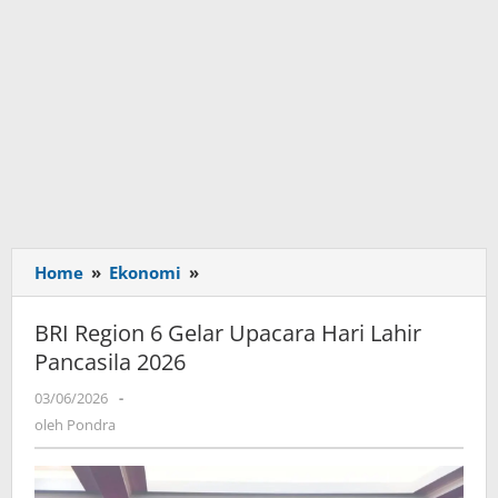
Home
»
Ekonomi
»
BRI
Region
6
BRI Region 6 Gelar Upacara Hari Lahir
Gelar
Pancasila 2026
Upacara
Hari
03/06/2026
oleh
-
Lahir
Pondra
oleh
Pondra
Pancasila
2026