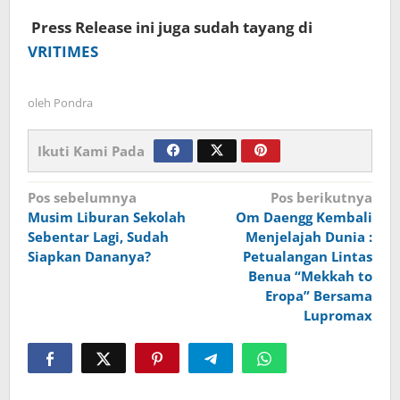
Press Release ini juga sudah tayang di
VRITIMES
oleh
Pondra
Ikuti Kami Pada
Navigasi
Pos sebelumnya
Pos berikutnya
Musim Liburan Sekolah
Om Daengg Kembali
pos
Sebentar Lagi, Sudah
Menjelajah Dunia :
Siapkan Dananya?
Petualangan Lintas
Benua “Mekkah to
Eropa” Bersama
Lupromax