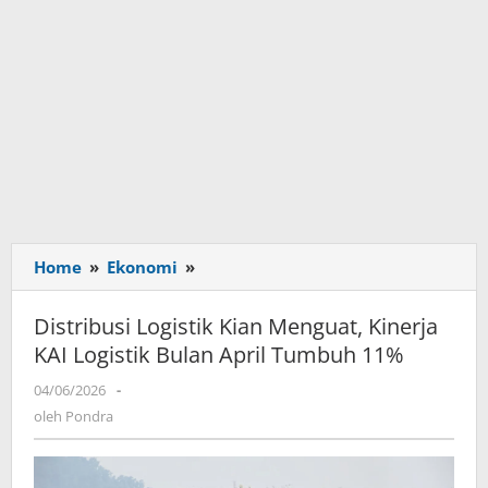
Home
»
Ekonomi
»
Distribusi
Logistik
Kian
Distribusi Logistik Kian Menguat, Kinerja
Menguat,
KAI Logistik Bulan April Tumbuh 11%
Kinerja
KAI
04/06/2026
oleh
-
Logistik
Pondra
oleh
Pondra
Bulan
April
Tumbuh