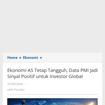
Home
»
Ekonomi
»
Ekonomi
AS
Tetap
Ekonomi AS Tetap Tangguh, Data PMI Jadi
Tangguh,
Sinyal Positif untuk Investor Global
Data
PMI
27/05/2026
oleh
-
Jadi
Pondra
oleh
Pondra
Sinyal
Positif
untuk