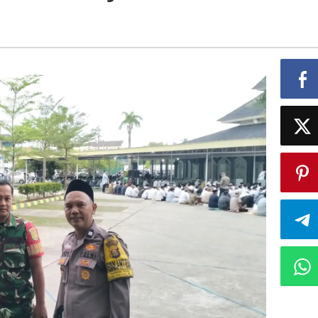
tas
adiyah