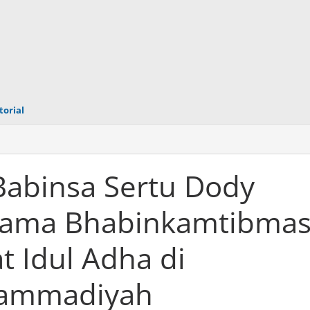
torial
n
Babinsa Sertu Dody
sama Bhabinkamtibma
yah
a
t Idul Adha di
kamtibmas
ing
hammadiyah