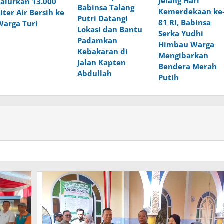
Jelang Hari
Salurkan 13.000
Babinsa Talang
Kemerdekaan ke
Liter Air Bersih ke
Putri Datangi
81 RI, Babinsa
Warga Turi
Lokasi dan Bantu
Serka Yudhi
Padamkan
Himbau Warga
Kebakaran di
Mengibarkan
Jalan Kapten
Bendera Merah
Abdullah
Putih