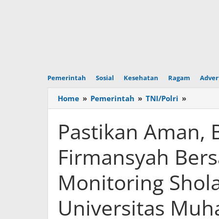
Pemerintah
Sosial
Kesehatan
Ragam
Adver
Home
»
Pemerintah
»
TNI/Polri
»
Pastika
Aman,
Babinsa
Pastikan Aman, 
Sertu
Dody
Firmansyah Ber
Firmans
Bersam
Monitoring Shola
Bhabin
Monitor
Sholat
Universitas Mu
Idul
Adha