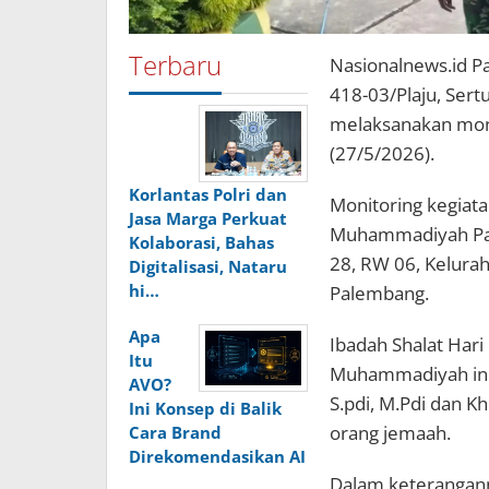
Terbaru
Nasionalnews.id P
418-03/Plaju, Ser
melaksanakan moni
(27/5/2026).
Korlantas Polri dan
Monitoring kegiata
Jasa Marga Perkuat
Muhammadiyah Pale
Kolaborasi, Bahas
28, RW 06, Kelurah
Digitalisasi, Nataru
hi…
Palembang.
Apa
Ibadah Shalat Hari
Itu
Muhammadiyah ini,
AVO?
S.pdi, M.Pdi dan Kh
Ini Konsep di Balik
orang jemaah.
Cara Brand
Direkomendasikan AI
Dalam keterangan