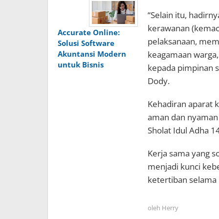
“Selain itu, hadirn
kerawanan (kemace
Accurate Online:
pelaksanaan, memp
Solusi Software
Akuntansi Modern
keagamaan warga, s
untuk Bisnis
kepada pimpinan se
Dody.
Kehadiran aparat 
aman dan nyaman b
Sholat Idul Adha 1
Kerja sama yang sol
menjadi kunci keb
ketertiban selama 
oleh
Herry