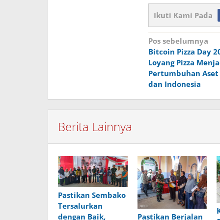
Ikuti Kami Pada
Navigasi
Pos sebelumnya
Bitcoin Pizza Day 2
pos
Loyang Pizza Menja
Pertumbuhan Aset D
dan Indonesia
Berita Lainnya
Pastikan Sembako
Tersalurkan
Pastikan Berjalan
dengan Baik,