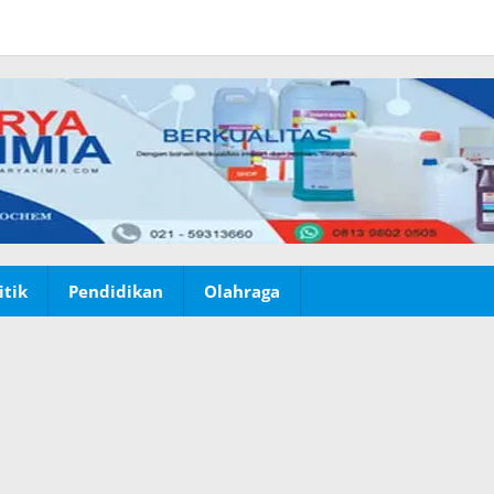
itik
Pendidikan
Olahraga