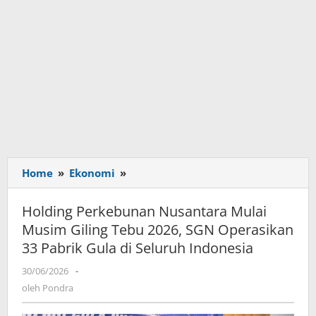
Home
»
Ekonomi
»
Holding
Perkebunan
Nusantara
Holding Perkebunan Nusantara Mulai
Mulai
Musim Giling Tebu 2026, SGN Operasikan
Musim
33 Pabrik Gula di Seluruh Indonesia
Giling
Tebu
30/06/2026
oleh
-
2026,
Pondra
oleh
Pondra
SGN
Operasikan