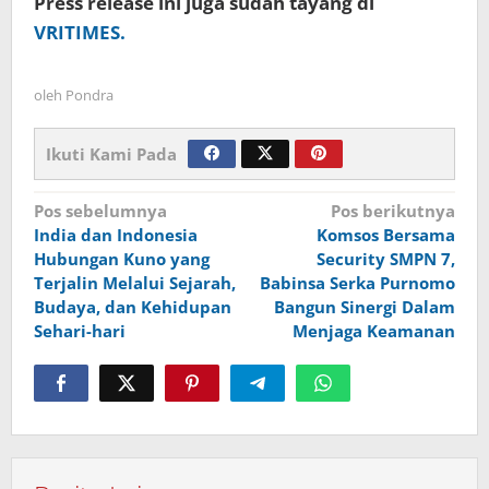
Press release ini juga sudah tayang di
VRITIMES.
oleh
Pondra
Ikuti Kami Pada
Navigasi
Pos sebelumnya
Pos berikutnya
India dan Indonesia
Komsos Bersama
pos
Hubungan Kuno yang
Security SMPN 7,
Terjalin Melalui Sejarah,
Babinsa Serka Purnomo
Budaya, dan Kehidupan
Bangun Sinergi Dalam
Sehari-hari
Menjaga Keamanan