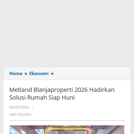
Home
»
Ekonomi
»
Metland
Blanjaproperti
2026
Metland Blanjaproperti 2026 Hadirkan
Hadirkan
Solusi Rumah Siap Huni
Solusi
Rumah
06/07/2026
oleh
-
Siap
Pondra
oleh
Pondra
Huni