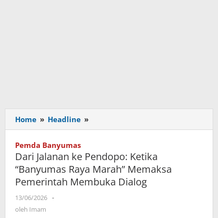
Home
»
Headline
»
Dari
Jalanan
ke
Pemda Banyumas
Pendopo:
Dari Jalanan ke Pendopo: Ketika
Ketika
“Banyumas Raya Marah” Memaksa
"Banyumas
Pemerintah Membuka Dialog
Raya
Marah"
13/06/2026
oleh
-
Memaksa
Imam
oleh
Imam
Pemerintah