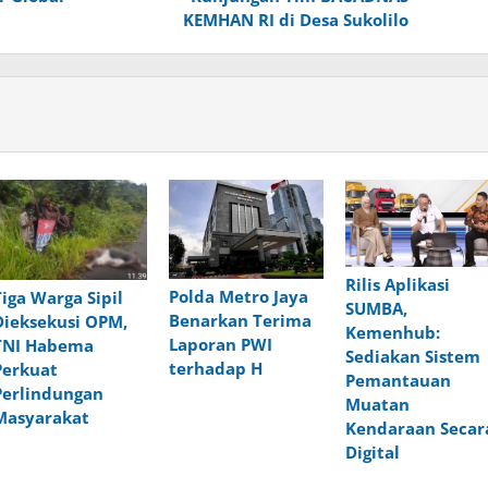
KEMHAN RI di Desa Sukolilo
Rilis Aplikasi
Polda Metro Jaya
Tiga Warga Sipil
SUMBA,
Benarkan Terima
Dieksekusi OPM,
Kemenhub:
Laporan PWI
TNI Habema
Sediakan Sistem
terhadap H
Perkuat
Pemantauan
Perlindungan
Muatan
Masyarakat
Kendaraan Secar
Digital