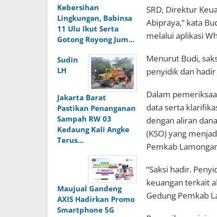
Kebersihan
SRD, Direktur Keua
Lingkungan, Babinsa
Abipraya,” kata Bu
11 Ulu Ikut Serta
melalui aplikasi W
Gotong Royong Jum…
Menurut Budi, saks
Sudin
LH
penyidik dan hadir
Dalam pemeriksaan
Jakarta Barat
data serta klarifi
Pastikan Penanganan
Sampah RW 03
dengan aliran dana
Kedaung Kali Angke
(KSO) yang menja
Terus…
Pemkab Lamongan
“Saksi hadir. Peny
keuangan terkait a
Maujual Gandeng
Gedung Pemkab La
AXIS Hadirkan Promo
Smartphone 5G