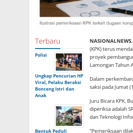
Terbaru
NASIONALNEWS.i
(KPK) terus mendal
Polisi
proyek pembangun
Lamongan Tahun A
Ungkap Pencurian HP
Dalam perkembang
Viral, Pelaku Beraksi
saksi pada Jumat (
Bonceng Istri dan
Anak
Juru Bicara KPK, B
diperiksa adalah 
dan Teknologi Info
“Pemeriksaan dila
Bentuk Peduli