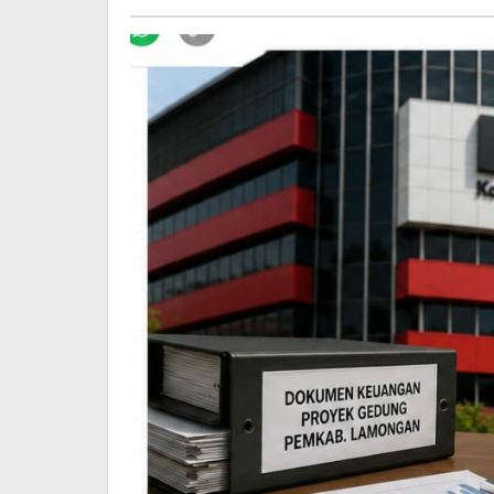
Utomo
KSO