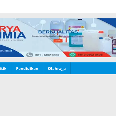
itik
Pendidikan
Olahraga