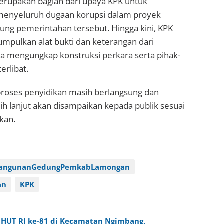
erupakan bagian dari upaya KPK untuk
menyeluruh dugaan korupsi dalam proyek
g pemerintahan tersebut. Hingga kini, KPK
mpulkan alat bukti dan keterangan dari
na mengungkap konstruksi perkara serta pihak-
erlibat.
oses penyidikan masih berlangsung dan
h lanjut akan disampaikan kepada publik sesuai
kan.
angunanGedungPemkabLamongan
an
KPK
 HUT RI ke-81 di Kecamatan Ngimbang,