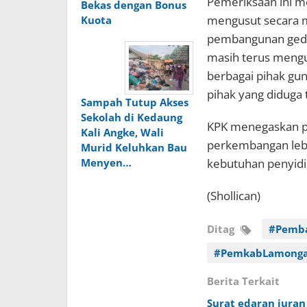
Pemeriksaan ini m
Bekas dengan Bonus
mengusut secara 
Kuota
pembangunan gedun
masih terus mengu
berbagai pihak gu
pihak yang diduga t
Sampah Tutup Akses
Sekolah di Kedaung
KPK menegaskan pr
Kali Angke, Wali
perkembangan lebi
Murid Keluhkan Bau
kebutuhan penyidi
Menyen…
(Shollican)
Ditag
#Pemb
#PemkabLamong
Berita Terkait
Surat edaran iuran