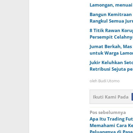
Lamongan, menuai 
Bangun Kemitraan 
Rangkul Semua Jurn
8 Titik Rawan Koru
Persempit Celahny
Jumat Berkah, Mas
untuk Warga Lamo
Jukir Keluhkan Set
Retribusi Sejuta pe
oleh
Budi Utomo
Ikuti Kami Pada
Navigasi
Pos sebelumnya
Apa Itu Trading Fu
pos
Memahami Cara Ke
Peluangnya di Pasa