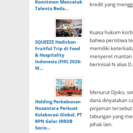
Komitmen Mencetak
kredit yang mengg
Talenta Beda…
Kuasa hukum korb
bahwa peristiwa te
SQUEEZE Hadirkan
memiliki keterkai
Fruitful Trip di Food
& Hospitality
menyeret mantan 
Indonesia (FHI) 2026:
berinisial N alias D.
W…
Menurut Djoko, set
dana dinyatakan ca
Holding Perkebunan
pinjaman tersebut
Nusantara Perkuat
Kolaborasi Global, PT
tabungan yang men
RPN Gelar IRRDB
pihak lain.
Socio…