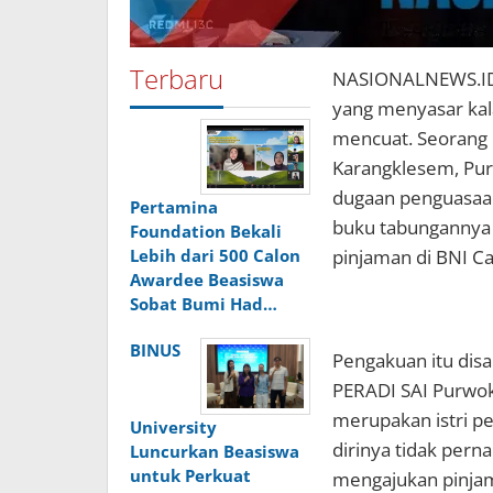
Terbaru
NASIONALNEWS.ID 
yang menyasar kal
mencuat. Seorang 
Karangklesem, Pur
dugaan penguasaan
Pertamina
buku tabungannya 
Foundation Bekali
pinjaman di BNI C
Lebih dari 500 Calon
Awardee Beasiswa
Sobat Bumi Had…
BINUS
Pengakuan itu dis
PERADI SAI Purwok
merupakan istri p
University
dirinya tidak per
Luncurkan Beasiswa
untuk Perkuat
mengajukan pinjam