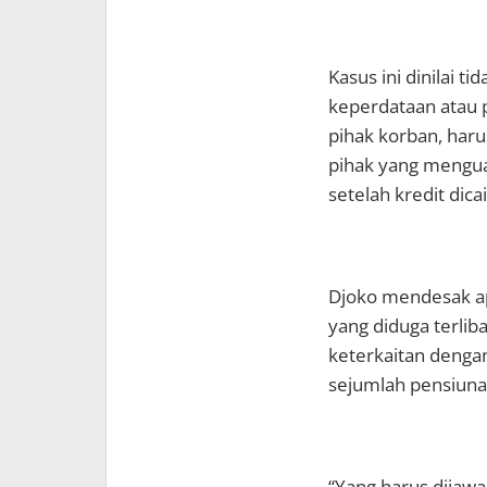
Kasus ini dinilai 
keperdataan atau 
pihak korban, haru
pihak yang menguas
setelah kredit dica
Djoko mendesak a
yang diduga terli
keterkaitan denga
sejumlah pensiuna
“Yang harus dijaw