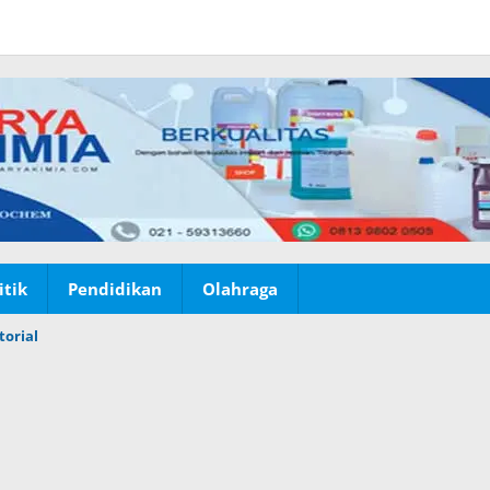
itik
Pendidikan
Olahraga
torial