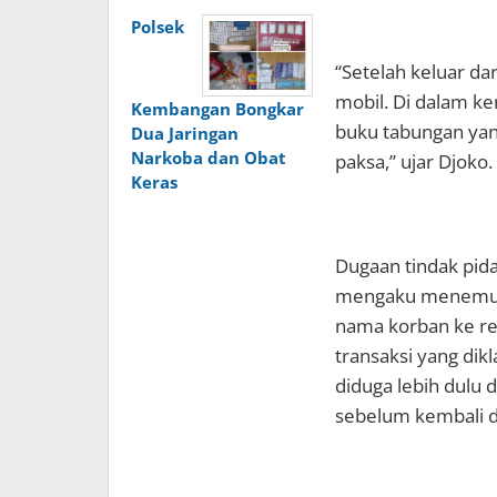
Polsek
“Setelah keluar da
mobil. Di dalam k
Kembangan Bongkar
buku tabungan yan
Dua Jaringan
Narkoba dan Obat
paksa,” ujar Djoko.
Keras
Dugaan tindak pid
mengaku menemukan
nama korban ke re
transaksi yang dikl
diduga lebih dulu 
sebelum kembali di