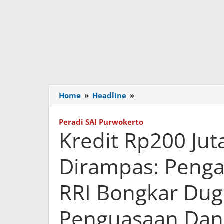
Home
»
Headline
»
Kredit
Rp200
Juta
Peradi SAI Purwokerto
Cair,
Kredit Rp200 Jut
ATM
Diduga
Dirampas: Penga
Dirampas:
Pengakuan
RRI Bongkar Du
Istri
Pensiunan
RRI
Penguasaan Dan
Bongkar