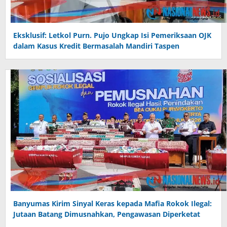
Eksklusif: Letkol Purn. Pujo Ungkap Isi Pemeriksaan OJK
dalam Kasus Kredit Bermasalah Mandiri Taspen
Banyumas Kirim Sinyal Keras kepada Mafia Rokok Ilegal:
Jutaan Batang Dimusnahkan, Pengawasan Diperketat