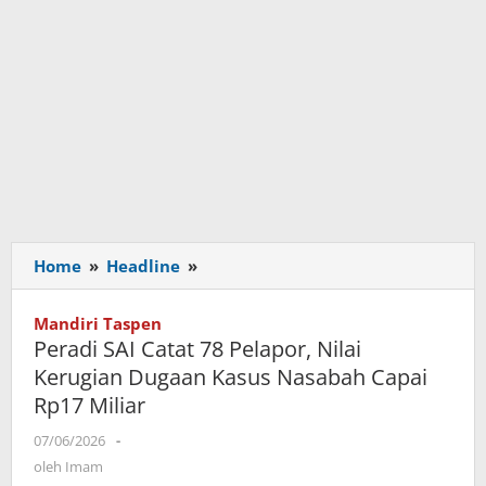
Home
»
Headline
»
Peradi
SAI
Catat
Mandiri Taspen
78
Peradi SAI Catat 78 Pelapor, Nilai
Pelapor,
Kerugian Dugaan Kasus Nasabah Capai
Nilai
Rp17 Miliar
Kerugian
Dugaan
07/06/2026
oleh
-
Kasus
Imam
oleh
Imam
Nasabah