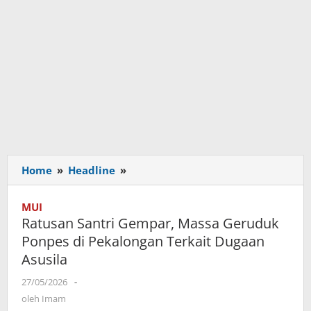
Home
»
Headline
»
Ratusan
Santri
Gempar,
MUI
Massa
Ratusan Santri Gempar, Massa Geruduk
Geruduk
Ponpes di Pekalongan Terkait Dugaan
Ponpes
Asusila
di
Pekalongan
27/05/2026
oleh
-
Terkait
Imam
oleh
Imam
Dugaan