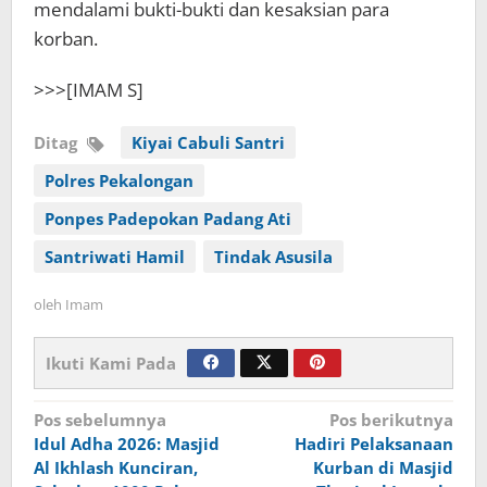
mendalami bukti-bukti dan kesaksian para
korban.
>>>[IMAM S]
Ditag
Kiyai Cabuli Santri
Polres Pekalongan
Ponpes Padepokan Padang Ati
Santriwati Hamil
Tindak Asusila
oleh
Imam
Ikuti Kami Pada
Navigasi
Pos sebelumnya
Pos berikutnya
Idul Adha 2026: Masjid
Hadiri Pelaksanaan
pos
Al Ikhlash Kunciran,
Kurban di Masjid