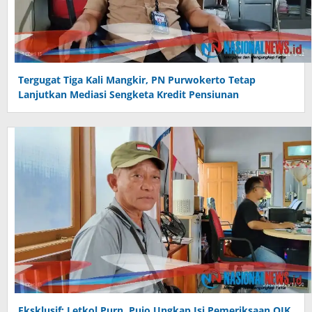
Tergugat Tiga Kali Mangkir, PN Purwokerto Tetap
Lanjutkan Mediasi Sengketa Kredit Pensiunan
Eksklusif: Letkol Purn. Pujo Ungkap Isi Pemeriksaan OJK