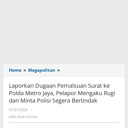
Home
»
Megapolitan
»
Laporkan
Dugaan
Pemalsuan
Laporkan Dugaan Pemalsuan Surat ke
Surat
Polda Metro Jaya, Pelapor Mengaku Rugi
ke
dan Minta Polisi Segera Bertindak
Polda
Metro
07/07/2026
oleh
-
Jaya,
Budi
oleh
Budi Utomo
Pelapor
Utomo
Mengaku