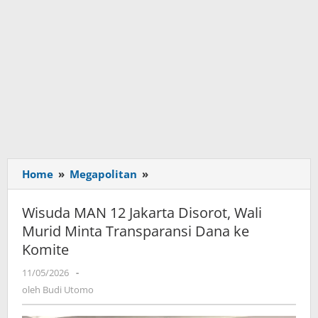
Home
»
Megapolitan
»
Wisuda
MAN
12
Wisuda MAN 12 Jakarta Disorot, Wali
Jakarta
Murid Minta Transparansi Dana ke
Disorot,
Komite
Wali
Murid
11/05/2026
oleh
-
Minta
Budi
oleh
Budi Utomo
Transparansi
Utomo
Dana