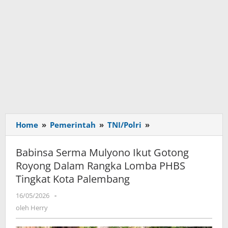
Home
»
Pemerintah
»
TNI/Polri
»
Babinsa
Serma
Mulyono
Babinsa Serma Mulyono Ikut Gotong
Ikut
Royong Dalam Rangka Lomba PHBS
Gotong
Tingkat Kota Palembang
Royong
Dalam
16/05/2026
oleh
-
Rangka
Herry
oleh
Herry
Lomba
PHBS