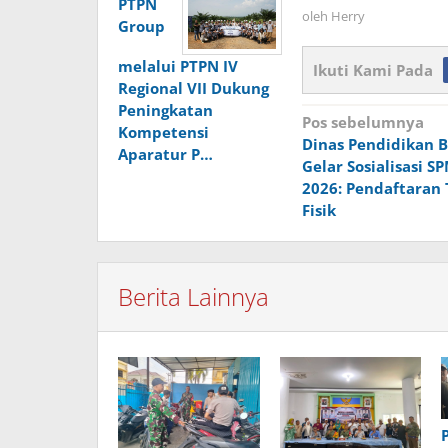
PTPN
oleh
Herry
Group
melalui PTPN IV
Ikuti Kami Pada
Regional VII Dukung
Peningkatan
Navigasi
Pos sebelumnya
Kompetensi
Dinas Pendidikan 
pos
Aparatur P…
Gelar Sosialisasi S
2026: Pendaftaran
Fisik
Berita Lainnya