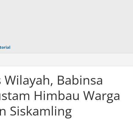
torial
itas
,
s Wilayah, Babinsa
gustam Himbau Warga
m
n Siskamling
n
ing