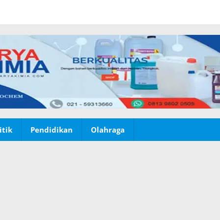
itik
Pendidikan
Olahraga