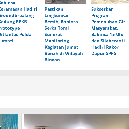
Babinsa
Pastikan
Sukseskan
Keramasan Hadiri
Lingkungan
Program
Groundbreaking
Bersih, Babinsa
Pemenuhan Gizi
Gedung BPKB
Serka Tomi
Masyarakat,
Prototype
Sumirat
Babinsa 15 Ulu
Ditlantas Polda
Monitoring
dan Silaberanti
Sumsel
Kegiatan Jumat
Hadiri Rakor
Bersih di Wilayah
Dapur SPPG
Binaan