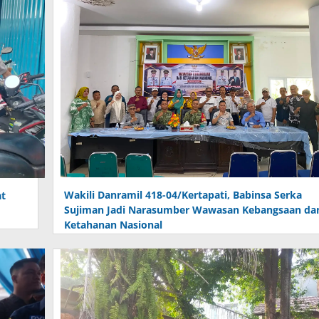
Wakili Danramil 418-04/Kertapati, Babinsa Serka
at
Sujiman Jadi Narasumber Wawasan Kebangsaan da
Ketahanan Nasional