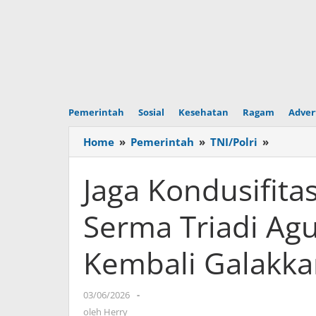
Pemerintah
Sosial
Kesehatan
Ragam
Adver
Home
»
Pemerintah
»
TNI/Polri
»
Jaga
Kondusif
Wilayah
Jaga Kondusifita
Babinsa
Serma
Serma Triadi A
Triadi
Agusta
Kembali Galakka
Himbau
Warga
Kembali
03/06/2026
oleh
-
Galakka
Herry
oleh
Herry
Siskaml