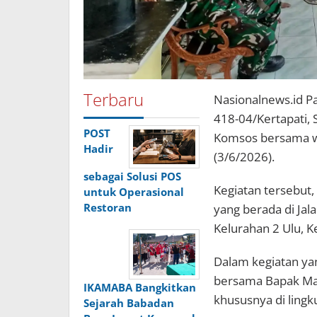
Terbaru
Nasionalnews.id P
418-04/Kertapati,
POST
Komsos bersama w
Hadir
(3/6/2026).
sebagai Solusi POS
Kegiatan tersebut
untuk Operasional
Restoran
yang berada di Jal
Kelurahan 2 Ulu, 
Dalam kegiatan ya
bersama Bapak Ma
IKAMABA Bangkitkan
khususnya di ling
Sejarah Babadan