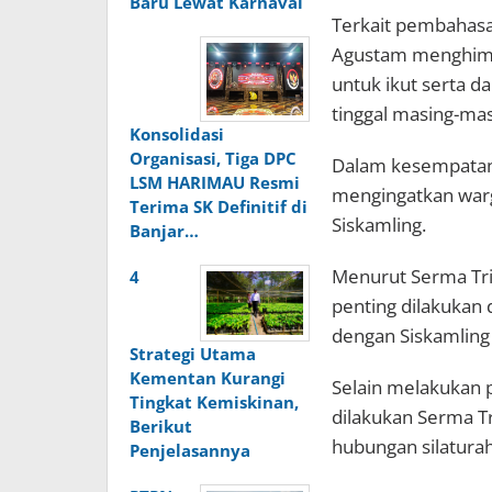
Baru Lewat Karnaval
Terkait pembahasan
Agustam menghimb
untuk ikut serta 
tinggal masing-mas
Konsolidasi
Organisasi, Tiga DPC
Dalam kesempatan 
LSM HARIMAU Resmi
mengingatkan war
Terima SK Definitif di
Siskamling.
Banjar…
Menurut Serma Tri
4
penting dilakukan
dengan Siskamling 
Strategi Utama
Kementan Kurangi
Selain melakukan 
Tingkat Kemiskinan,
dilakukan Serma T
Berikut
hubungan silatura
Penjelasannya