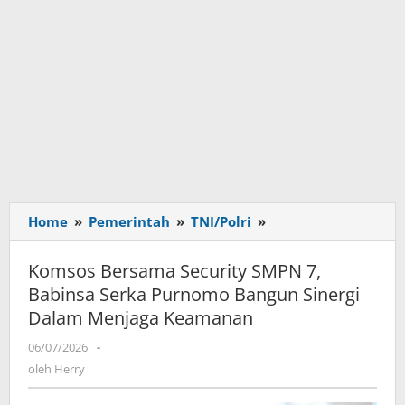
Home
»
Pemerintah
»
TNI/Polri
»
Komsos
Bersama
Security
Komsos Bersama Security SMPN 7,
SMPN
Babinsa Serka Purnomo Bangun Sinergi
7,
Dalam Menjaga Keamanan
Babinsa
Serka
06/07/2026
oleh
-
Purnomo
Herry
oleh
Herry
Bangun
Sinergi