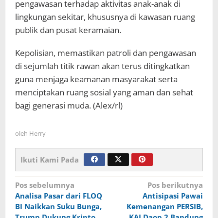
pengawasan terhadap aktivitas anak-anak di
lingkungan sekitar, khususnya di kawasan ruang
publik dan pusat keramaian.
Kepolisian, memastikan patroli dan pengawasan
di sejumlah titik rawan akan terus ditingkatkan
guna menjaga keamanan masyarakat serta
menciptakan ruang sosial yang aman dan sehat
bagi generasi muda. (Alex/rl)
oleh
Herry
Ikuti Kami Pada
Navigasi
Pos sebelumnya
Pos berikutnya
Analisa Pasar dari FLOQ
Antisipasi Pawai
pos
BI Naikkan Suku Bunga,
Kemenangan PERSIB,
Trump Dukung Kripto,
KAI Daop 2 Bandung