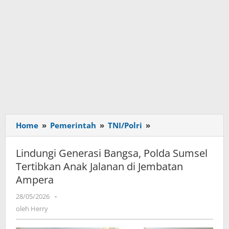
Home
»
Pemerintah
»
TNI/Polri
»
Lindungi
Generasi
Bangsa,
Lindungi Generasi Bangsa, Polda Sumsel
Polda
Tertibkan Anak Jalanan di Jembatan
Sumsel
Ampera
Tertibkan
Anak
28/05/2026
oleh
-
Jalanan
Herry
oleh
Herry
di
Jembatan