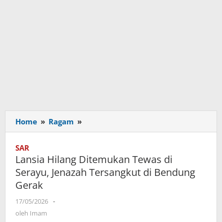
Home
»
Ragam
»
Lansia
Hilang
Ditemukan
SAR
Tewas
Lansia Hilang Ditemukan Tewas di
di
Serayu, Jenazah Tersangkut di Bendung
Serayu,
Gerak
Jenazah
Tersangkut
17/05/2026
oleh
-
di
Imam
oleh
Imam
Bendung