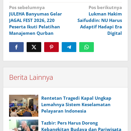
Navigasi
Pos sebelumnya
Pos berikutnya
JULEHA Banyumas Gelar
Lukman Hakim
pos
JAGAL FEST 2026, 220
Saifuddin: NU Harus
Peserta Ikuti Pelatihan
Adaptif Hadapi Era
Manajemen Qurban
Digital
Berita Lainnya
Rentetan Tragedi Kapal Ungkap
Lemahnya Sistem Keselamatan
Pelayaran Indonesia
Tazbir: Pers Harus Dorong
Kebangkitan Budaya dan Pariwisata