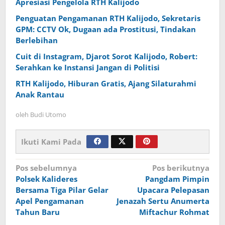
Apresiasi Pengelola RTH Kalijodo
Penguatan Pengamanan RTH Kalijodo, Sekretaris
GPM: CCTV Ok, Dugaan ada Prostitusi, Tindakan
Berlebihan
Cuit di Instagram, Djarot Sorot Kalijodo, Robert:
Serahkan ke Instansi Jangan di Politisi
RTH Kalijodo, Hiburan Gratis, Ajang Silaturahmi
Anak Rantau
oleh
Budi Utomo
Ikuti Kami Pada
Navigasi
Pos sebelumnya
Pos berikutnya
Polsek Kalideres
Pangdam Pimpin
pos
Bersama Tiga Pilar Gelar
Upacara Pelepasan
Apel Pengamanan
Jenazah Sertu Anumerta
Tahun Baru
Miftachur Rohmat