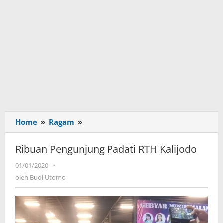
Home
»
Ragam
»
Ribuan
Pengunjung
Padati
Ribuan Pengunjung Padati RTH Kalijodo
RTH
01/01/2020
oleh
-
Kalijodo
Budi
oleh
Budi Utomo
Utomo