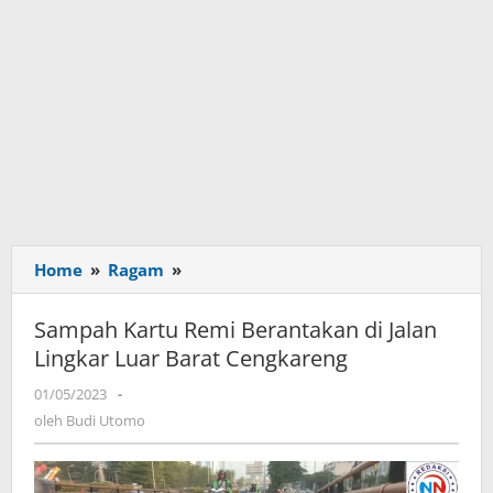
Home
»
Ragam
»
Sampah
Kartu
Remi
Sampah Kartu Remi Berantakan di Jalan
Berantakan
Lingkar Luar Barat Cengkareng
di
Jalan
01/05/2023
oleh
-
Lingkar
Budi
oleh
Budi Utomo
Utomo
Luar
Barat
Cengkareng