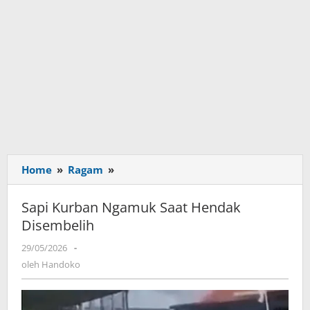
Home
»
Ragam
»
Sapi
Kurban
Ngamuk
Sapi Kurban Ngamuk Saat Hendak
Saat
Disembelih
Hendak
Disembelih
29/05/2026
oleh
-
Handoko
oleh
Handoko