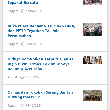
Sepakat Bersatu
Ragam
17/04/2025
oleh
Handoko
Buka Puasa Bersama, FBR, BANTARA,
dan PETIR Tegaskan Tak Ada
Permusuhan
Ragam
30/03/2025
oleh
Budi
Utomo
Diduga Komunikasi Terputus, Anies
Ingin Bikin Ormas, Cak Imin: Saya
Belum Diberi Tahu
Politik
13/01/2025
oleh
shelli
taurus
Ormas dan Tokoh di Serang Banten
Dukung PSN PIK 2
Ragam
15/12/2024
oleh