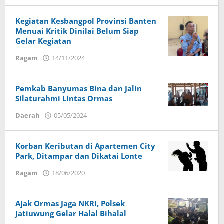
Igor
Ivanof
Kegiatan Kesbangpol Provinsi Banten
Menuai Kritik Dinilai Belum Siap
Gelar Kegiatan
Ragam
14/11/2024
oleh
Budi
Utomo
Pemkab Banyumas Bina dan Jalin
Silaturahmi Lintas Ormas
Daerah
05/05/2024
oleh
Imam
Korban Keributan di Apartemen City
Park, Ditampar dan Dikatai Lonte
Ragam
18/06/2020
oleh
Budi
Utomo
Ajak Ormas Jaga NKRI, Polsek
Jatiuwung Gelar Halal Bihalal