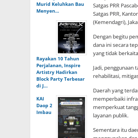
Murid Keluhkan Bau
Satgas PRR Pascab
Menyen…
Satgas PRR, Kanto
(Kemendagri), Jaka
Dengan begitu pe
dana ini secara tep
yang tidak berkai
Rayakan 10 Tahun
Perjalanan, Inspire
Jadi, penggunaan 
Artistry Hadirkan
rehabilitasi, mitig
Block Party Terbesar
di J…
Daerah yang terd
memperbaiki infras
KAI
Daop 2
memperkuat tangg
Imbau
layanan publik.
Sementara itu dae