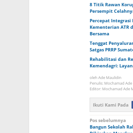
8 Titik Rawan Koru
Persempit Celahny
Percepat Integras
Kementerian ATR d
Bersama
Tenggat Penyalura
Satgas PRRP Sumate
Rehabilitasi dan R
Kemendagri: Layan
oleh
Ade Maulidin
Penulis: Mochamad Ade 
Editor: Mochamad Ade M
Ikuti Kami Pada
Navigasi
Pos sebelumnya
Bangun Sekolah Ra
pos