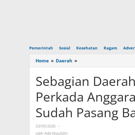
Pemerintah
Sosial
Kesehatan
Ragam
Adver
Home
»
Daerah
»
Sebagian
Daerah
Belum
Sebagian Daerah
Jalankan
Perkada
Perkada Anggaran
Anggaran,
Tito
Sudah Pasang B
Karnavian:
Saya
Sudah
23/05/2026
oleh
-
Pasang
Ade
oleh
Ade Maulidin
Badan