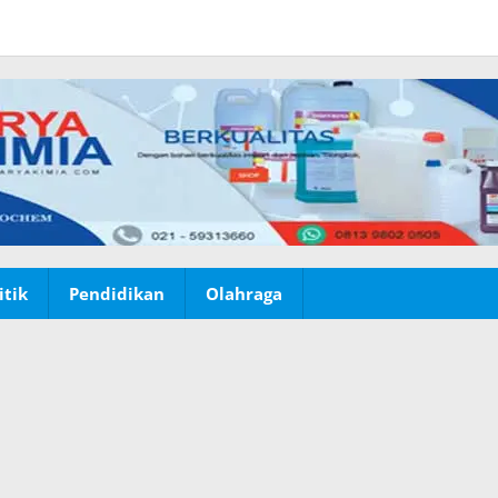
itik
Pendidikan
Olahraga