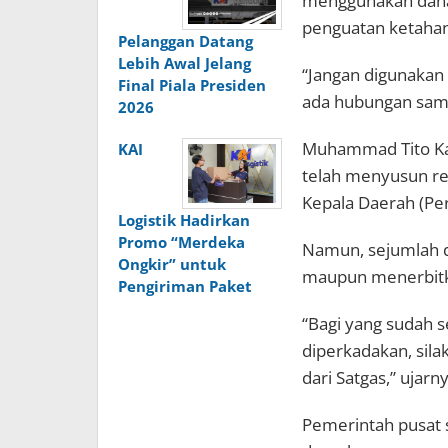
menggunakan dana
penguatan ketaha
Pelanggan Datang
Lebih Awal Jelang
“Jangan digunakan 
Final Piala Presiden
ada hubungan sama
2026
Muhammad Tito Ka
KAI
telah menyusun re
Kepala Daerah (Pe
Logistik Hadirkan
Promo “Merdeka
Namun, sejumlah 
Ongkir” untuk
maupun menerbitk
Pengiriman Paket
“Bagi yang sudah 
diperkadakan, silak
dari Satgas,” ujarny
Pemerintah pusat 