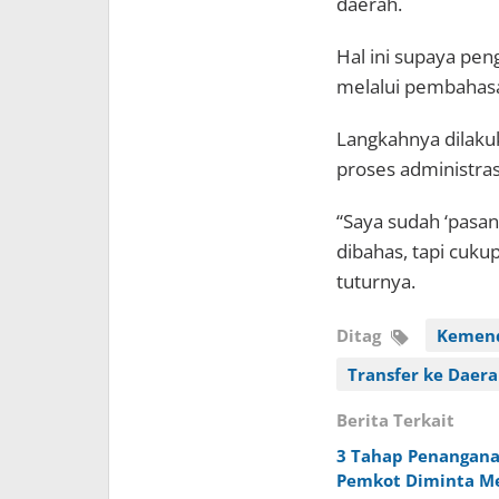
daerah.
Hal ini supaya pe
melalui pembahas
Langkahnya dilaku
proses administras
“Saya sudah ‘pasan
dibahas, tapi cuku
tuturnya.
Ditag
Kemend
Transfer ke Daer
Berita Terkait
3 Tahap Penangana
Pemkot Diminta M