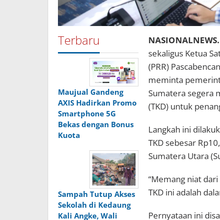
Terbaru
NASIONALNEWS.ID
sekaligus Ketua Sa
(PRR) Pascabenca
meminta pemerint
Maujual Gandeng
Sumatera segera m
AXIS Hadirkan Promo
(TKD) untuk penan
Smartphone 5G
Bekas dengan Bonus
Langkah ini dilak
Kuota
TKD sebesar Rp10,6
Sumatera Utara (S
“Memang niat dari 
TKD ini adalah da
Sampah Tutup Akses
Sekolah di Kedaung
Pernyataan ini di
Kali Angke, Wali