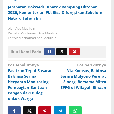
Jembatan Bokwedi Dipatok Rampung Oktober
2026, Kementerian PU: Bisa Difungsikan Sebelum
Nataru Tahun Ini
oleh
Ade Maulidin
Penulis: Mochamad Ade Maulidin
Editor: Mochamad Ade Maulidin
Ikuti Kami Pada
Navigasi
Pos sebelumnya
Pos berikutnya
Pastikan Tepat Sasaran,
Via Komsos, Babinsa
pos
Babinsa Serma
Serma Mulyono Pererat
Heryanto Monitoring
Sinergi Bersama Mitra
Pembagian Bantuan
SPPG di Wilayah Binaan
Pangan dari Bulog
untuk Warga