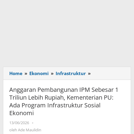
Home
»
Ekonomi
»
Infrastruktur
»
Anggaran
Pembangunan
IPM
Anggaran Pembangunan IPM Sebesar 1
Sebesar
Triliun Lebih Rupiah, Kementerian PU:
1
Ada Program Infrastruktur Sosial
Triliun
Ekonomi
Lebih
Rupiah,
13/06/2026
oleh
-
Kementerian
Ade
oleh
Ade Maulidin
PU: