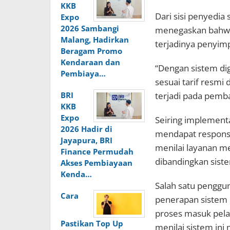
KKB
Dari sisi penyedia
Expo
2026 Sambangi
menegaskan bahwa
Malang, Hadirkan
terjadinya penyim
Beragam Promo
Kendaraan dan
“Dengan sistem digi
Pembiaya…
sesuai tarif resmi
BRI
terjadi pada pemba
KKB
Expo
Seiring implementa
2026 Hadir di
mendapat respons 
Jayapura, BRI
menilai layanan men
Finance Permudah
dibandingkan sist
Akses Pembiayaan
Kenda…
Salah satu penggu
Cara
penerapan sistem 
proses masuk pela
Pastikan Top Up
menilai sistem ini