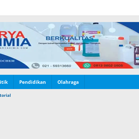
itik
Pendidikan
Olahraga
torial