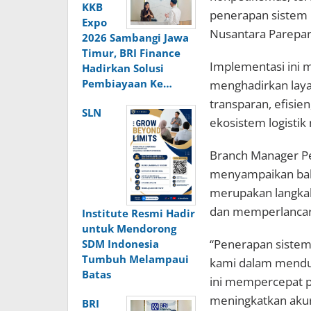
KKB
penerapan sistem 
Expo
Nusantara Parepare
2026 Sambangi Jawa
Timur, BRI Finance
Implementasi ini 
Hadirkan Solusi
Pembiayaan Ke…
menghadirkan laya
transparan, efisie
SLN
ekosistem logistik 
Branch Manager Pe
menyampaikan bah
merupakan langkah
dan memperlancar 
Institute Resmi Hadir
untuk Mendorong
“Penerapan sistem
SDM Indonesia
Tumbuh Melampaui
kami dalam menduk
Batas
ini mempercepat p
meningkatkan akura
BRI