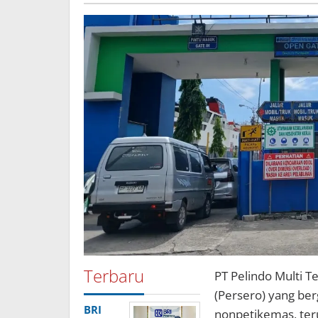
Terbaru
PT Pelindo Multi T
(Persero) yang ber
BRI
nonpetikemas, ter