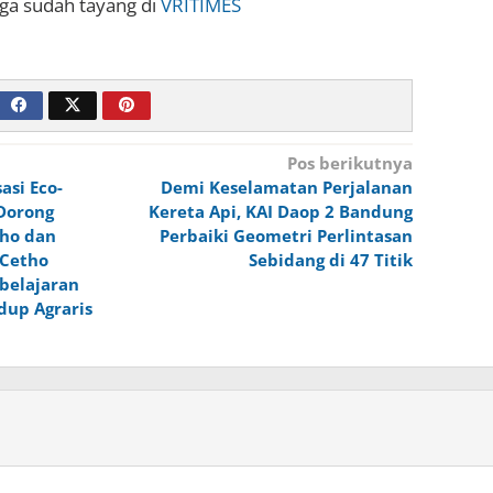
uga sudah tayang di
VRITIMES
Pos berikutnya
asi Eco-
Demi Keselamatan Perjalanan
Dorong
Kereta Api, KAI Daop 2 Bandung
ho dan
Perbaiki Geometri Perlintasan
 Cetho
Sebidang di 47 Titik
belajaran
dup Agraris