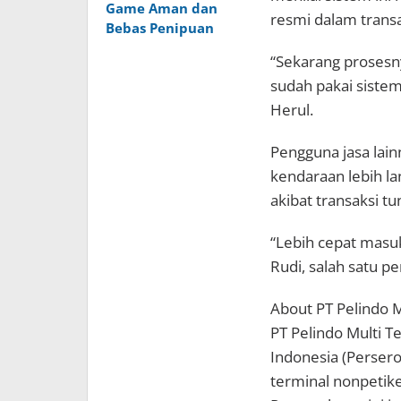
Game Aman dan
resmi dalam transa
Bebas Penipuan
“Sekarang prosesny
sudah pakai sistem
Herul.
Pengguna jasa lain
kendaraan lebih lan
akibat transaksi tun
“Lebih cepat masuk
Rudi, salah satu p
About PT Pelindo M
PT Pelindo Multi 
Indonesia (Persero
terminal nonpetike