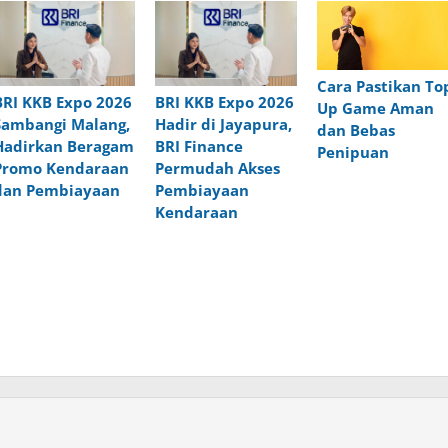
Cara Pastikan To
BRI KKB Expo 2026
BRI KKB Expo 2026
Up Game Aman
Sambangi Malang,
Hadir di Jayapura,
dan Bebas
Hadirkan Beragam
BRI Finance
Penipuan
Promo Kendaraan
Permudah Akses
dan Pembiayaan
Pembiayaan
Kendaraan