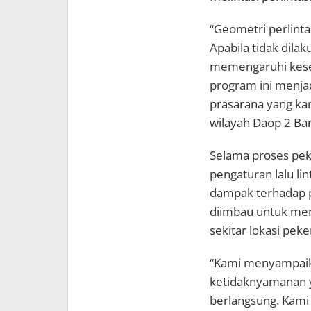
“Geometri perlintas
Apabila tidak dila
memengaruhi kesel
program ini menjad
prasarana yang kam
wilayah Daop 2 Ban
Selama proses pek
pengaturan lalu li
dampak terhadap 
diimbau untuk meng
sekitar lokasi pek
“Kami menyampaik
ketidaknyamanan y
berlangsung. Kam