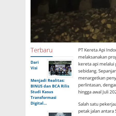
Terbaru
PT Kereta Api Indo
melaksanakan prog
Dari
kereta api melalui
Visi
sebidang. Sepanja
menargetkan penye
Menjadi Realitas:
perlintasan, dengan
BINUS dan BCA Rilis
hingga awal Juli 20
Studi Kasus
Transformasi
Digital…
Salah satu pekerja
petak jalan antara