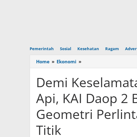
Pemerintah
Sosial
Kesehatan
Ragam
Adver
Home
»
Ekonomi
»
Demi
Keselamatan
Perjalanan
Demi Keselamata
Kereta
Api,
Api, KAI Daop 2 
KAI
Daop
Geometri Perlint
2
Bandung
Perbaiki
Titik
Geometri
Perlintasan