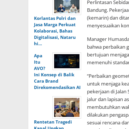
Perlintasan Sebid
Bandung. Pekerjaan
(kemarin) dan dita
Korlantas Polri dan
Jasa Marga Perkuat
menyesuaikan kondi
Kolaborasi, Bahas
Digitalisasi, Nataru
Manager Humasda 
hi…
bahwa perbaikan g
bertujuan menjaga k
Apa
memenuhi standar 
Itu
AVO?
Ini Konsep di Balik
“Perbaikan geomet
Cara Brand
untuk menjaga kea
Direkomendasikan AI
pekerjaan di Jala
jalur dan lapisan 
membutuhkan waktu
dilakukan pengaspa
Rentetan Tragedi
sesuai rencana dan
Kapal Ungkap