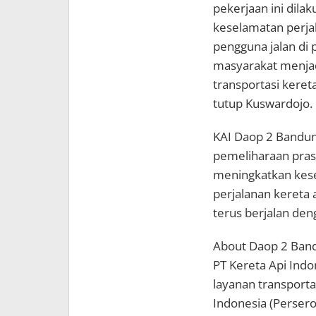
pekerjaan ini dil
keselamatan perja
pengguna jalan di 
masyarakat menja
transportasi keret
tutup Kuswardojo.
KAI Daop 2 Bandu
pemeliharaan prasa
meningkatkan kese
perjalanan kereta 
terus berjalan den
About Daop 2 Ban
PT Kereta Api Ind
layanan transportas
Indonesia (Perser