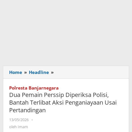
Home
»
Headline
»
Dua
Pemain
Perssip
Polresta Banjarnegara
Diperiksa
Dua Pemain Perssip Diperiksa Polisi,
Polisi,
Bantah Terlibat Aksi Penganiayaan Usai
Bantah
Pertandingan
Terlibat
Aksi
13/05/2026
oleh
-
Penganiayaan
Imam
oleh
Imam
Usai