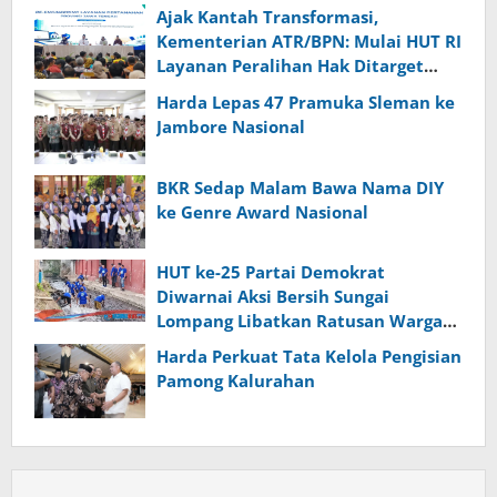
Ajak Kantah Transformasi,
Kementerian ATR/BPN: Mulai HUT RI
Layanan Peralihan Hak Ditarget
Selesai 10 Hari
Harda Lepas 47 Pramuka Sleman ke
Jambore Nasional
BKR Sedap Malam Bawa Nama DIY
ke Genre Award Nasional
HUT ke-25 Partai Demokrat
Diwarnai Aksi Bersih Sungai
Lompang Libatkan Ratusan Warga
Banyumas
Harda Perkuat Tata Kelola Pengisian
Pamong Kalurahan