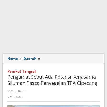
Home
»
Daerah
»
Pengamat
Sebut
Ada
Pemkot Tangsel
Potensi
Pengamat Sebut Ada Potensi Kerjasama
Kerjasama
Siluman Pasca Penyegelan TPA Cipecang
Siluman
Pasca
01/10/2025
oleh
-
Penyegelan
Imam
oleh
Imam
TPA
Cipecang