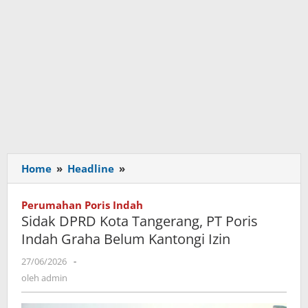
Home
»
Headline
»
Sidak
DPRD
Kota
Perumahan Poris Indah
Tangerang,
Sidak DPRD Kota Tangerang, PT Poris
PT
Indah Graha Belum Kantongi Izin
Poris
Indah
27/06/2026
oleh
-
Graha
admin
oleh
admin
Belum
Kantongi