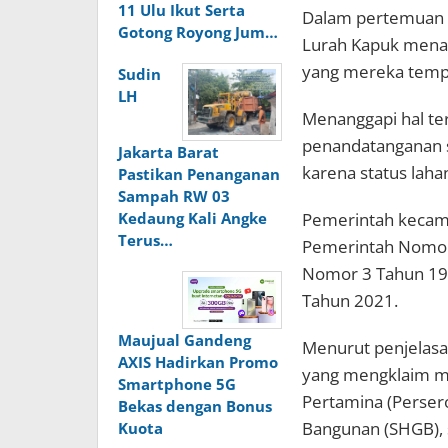
11 Ulu Ikut Serta
Dalam pertemuan 
Gotong Royong Jum…
Lurah Kapuk menan
yang mereka tempa
Sudin
LH
Menanggapi hal te
penandatanganan su
Jakarta Barat
karena status laha
Pastikan Penanganan
Sampah RW 03
Pemerintah kecam
Kedaung Kali Angke
Terus…
Pemerintah Nomor
Nomor 3 Tahun 19
Tahun 2021.
Maujual Gandeng
Menurut penjelasa
AXIS Hadirkan Promo
yang mengklaim mem
Smartphone 5G
Pertamina (Persero
Bekas dengan Bonus
Bangunan (SHGB), 
Kuota