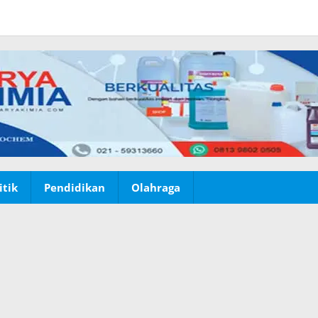
itik
Pendidikan
Olahraga