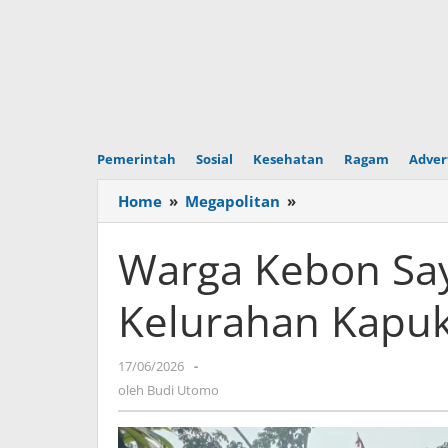
Pemerintah
Sosial
Kesehatan
Ragam
Adver
Home
»
Megapolitan
»
Warga
Kebon
Sayur
Warga Kebon Say
Gelar
Unjuk
Kelurahan Kapu
Rasa
di
Kelurahan
17/06/2026
oleh
-
Kapuk
Budi
oleh
Budi Utomo
Utomo