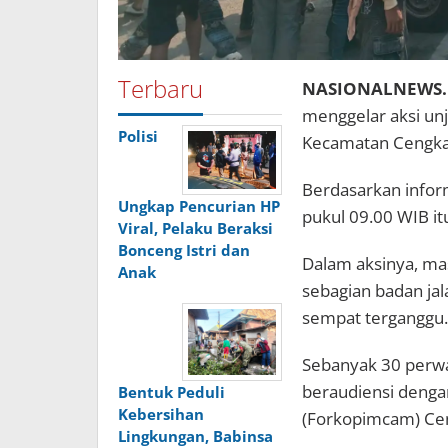
Terbaru
NASIONALNEWS.i
menggelar aksi unj
Polisi
Kecamatan Cengkar
Berdasarkan inform
Ungkap Pencurian HP
pukul 09.00 WIB itu
Viral, Pelaku Beraksi
Bonceng Istri dan
Dalam aksinya, ma
Anak
sebagian badan jala
sempat terganggu.
Sebanyak 30 perwa
beraudiensi denga
Bentuk Peduli
Kebersihan
(Forkopimcam) Cen
Lingkungan, Babinsa