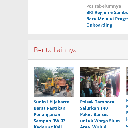
Navigasi
Pos sebelumnya
BRI Region 6 Sambu
pos
Baru Melalui Prog
Onboarding
Berita Lainnya
Sudin LH Jakarta
Polsek Tambora
Barat Pastikan
Salurkan 140
Penanganan
Paket Bansos
Sampah RW 03
untuk Warga Slum
Kedaung Kali
Area, Wujud