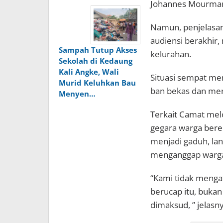
Johannes Mourman, 
Namun, penjelasan 
audiensi berakhir,
Sampah Tutup Akses
kelurahan.
Sekolah di Kedaung
Kali Angke, Wali
Situasi sempat me
Murid Keluhkan Bau
ban bekas dan mer
Menyen…
Terkait Camat melo
gegara warga bere
menjadi gaduh, lant
menganggap warga 
“Kami tidak mengat
berucap itu, buk
dimaksud, ” jelasny