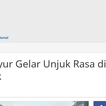
torial
ur Gelar Unjuk Rasa d
k