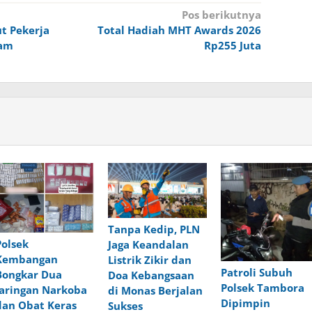
Pos berikutnya
t Pekerja
Total Hadiah MHT Awards 2026
ram
Rp255 Juta
Tanpa Kedip, PLN
Polsek
Jaga Keandalan
Kembangan
Listrik Zikir dan
Patroli Subuh
Bongkar Dua
Doa Kebangsaan
Polsek Tambora
Jaringan Narkoba
di Monas Berjalan
Dipimpin
dan Obat Keras
Sukses