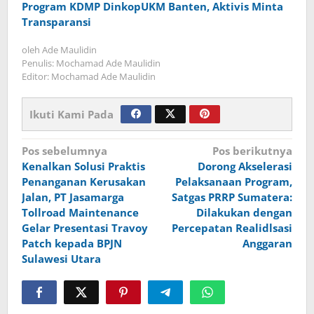
Program KDMP DinkopUKM Banten, Aktivis Minta
Transparansi
oleh
Ade Maulidin
Penulis: Mochamad Ade Maulidin
Editor: Mochamad Ade Maulidin
Ikuti Kami Pada
Navigasi
Pos sebelumnya
Pos berikutnya
Kenalkan Solusi Praktis
Dorong Akselerasi
pos
Penanganan Kerusakan
Pelaksanaan Program,
Jalan, PT Jasamarga
Satgas PRRP Sumatera:
Tollroad Maintenance
Dilakukan dengan
Gelar Presentasi Travoy
Percepatan Realidlsasi
Patch kepada BPJN
Anggaran
Sulawesi Utara