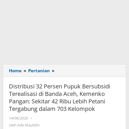
Home
»
Pertanian
»
Distribusi
32
Persen
Distribusi 32 Persen Pupuk Bersubsidi
Pupuk
Terealisasi di Banda Aceh, Kemenko
Bersubsidi
Pangan: Sekitar 42 Ribu Lebih Petani
Terealisasi
Tergabung dalam 703 Kelompok
di
Banda
14/06/2026
oleh
-
Aceh,
Ade
oleh
Ade Maulidin
Kemenko