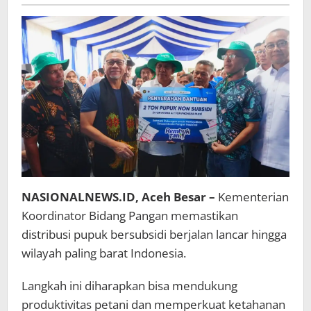
Maulidin
Pangan:
Sekitar
42
Ribu
Lebih
Petani
Tergabung
dalam
703
Kelompok
NASIONALNEWS.ID, Aceh Besar –
Kementerian
Koordinator Bidang Pangan memastikan
distribusi pupuk bersubsidi berjalan lancar hingga
wilayah paling barat Indonesia.
Langkah ini diharapkan bisa mendukung
produktivitas petani dan memperkuat ketahanan