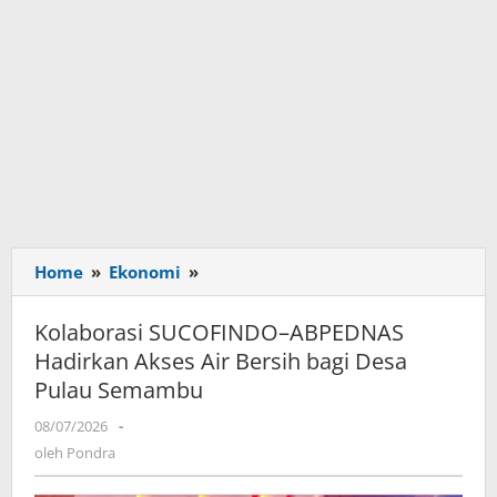
Home
»
Ekonomi
»
Kolaborasi
SUCOFINDO–
ABPEDNAS
Kolaborasi SUCOFINDO–ABPEDNAS
Hadirkan
Hadirkan Akses Air Bersih bagi Desa
Akses
Pulau Semambu
Air
Bersih
08/07/2026
oleh
-
bagi
Pondra
oleh
Pondra
Desa
Pulau