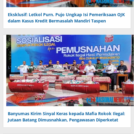
Eksklusif: Letkol Purn. Pujo Ungkap Isi Pemeriksaan OJK
dalam Kasus Kredit Bermasalah Mandiri Taspen
Banyumas Kirim Sinyal Keras kepada Mafia Rokok Ilegal:
Jutaan Batang Dimusnahkan, Pengawasan Diperketat