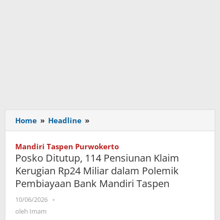
Home
»
Headline
»
Posko
Ditutup,
114
Mandiri Taspen Purwokerto
Pensiunan
Posko Ditutup, 114 Pensiunan Klaim
Klaim
Kerugian Rp24 Miliar dalam Polemik
Kerugian
Pembiayaan Bank Mandiri Taspen
Rp24
Miliar
10/06/2026
oleh
-
dalam
Imam
oleh
Imam
Polemik